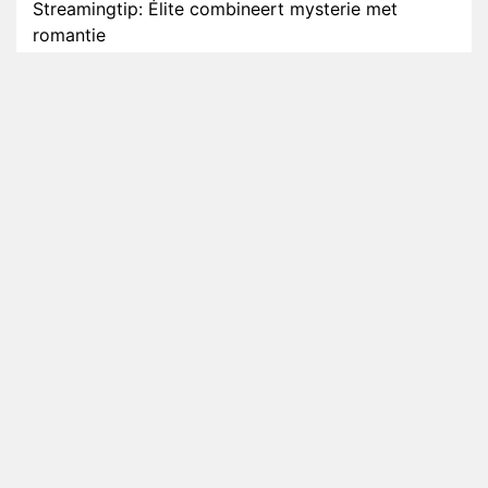
Streamingtip: Élite combineert mysterie met
romantie
Louis van Gaal en Danny Blind te gast in speciale
aflevering van Tussen de Palen
Plottwist: Diederik zou De Bondgenoten alsnog
hebben verlaten
RTL voegt negende B&B-eigenaar toe aan nieuw
seizoen B&B Vol Liefde
HBO Max zendt voor het eerst alle onderdelen van
het EK Atletiek uit
Relatie Anouk en Diederik strandt na exit uit De
Bondgenoten
Nederlanders kijken B&B Vol Liefde vooral voor
ongemakkelijke momenten
Ron Jans maakt dit seizoen zijn opwachting als
analist