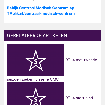
Bekijk Centraal Medisch Centrum op
TVblik.nl/centraal-medisch-centrum
GERELATEERDE ARTIKELEN
RTL4 met tweede
seizoen ziekenhuisserie CMC
RTL4 start eind