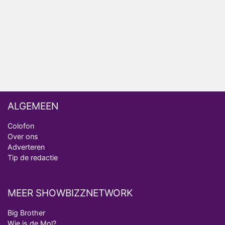
ongemakkelijke momenten
Ron Jans maakt dit seizoen zijn opwachting als
analist
Deze tien BN'ers doen mee aan het nieuwe seizoen
van Bestemming X
ALGEMEEN
Colofon
Over ons
Adverteren
Tip de redactie
MEER SHOWBIZZNETWORK
Big Brother
Wie is de Mol?