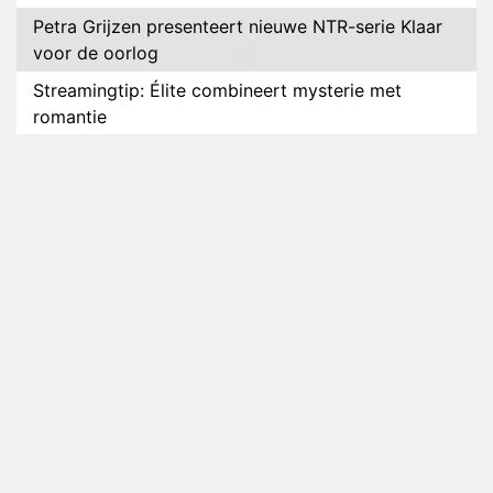
Petra Grijzen presenteert nieuwe NTR-serie Klaar
voor de oorlog
Streamingtip: Élite combineert mysterie met
romantie
Louis van Gaal en Danny Blind te gast in speciale
aflevering van Tussen de Palen
Plottwist: Diederik zou De Bondgenoten alsnog
hebben verlaten
RTL voegt negende B&B-eigenaar toe aan nieuw
seizoen B&B Vol Liefde
HBO Max zendt voor het eerst alle onderdelen van
het EK Atletiek uit
Relatie Anouk en Diederik strandt na exit uit De
Bondgenoten
Nederlanders kijken B&B Vol Liefde vooral voor