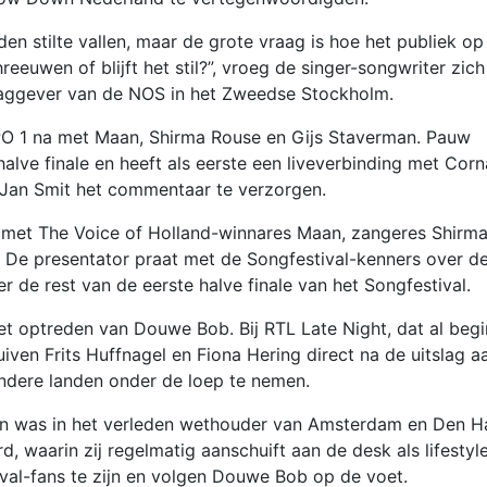
n stilte vallen, maar de grote vraag is hoe het publiek op
reeuwen of blijft het stil?”, vroeg de singer-songwriter zich
laggever van de NOS in het Zweedse Stockholm.
PO 1 na met Maan, Shirma Rouse en Gijs Staverman. Pauw
halve finale en heeft als eerste een liveverbinding met Corn
 Jan Smit het commentaar te verzorgen.
r met The Voice of Holland-winnares Maan, zangeres Shirm
 De presentator praat met de Songfestival-kenners over d
de rest van de eerste halve finale van het Songfestival.
optreden van Douwe Bob. Bij RTL Late Night, dat al begi
uiven Frits Huffnagel en Fiona Hering direct na de uitslag a
dere landen onder de loep te nemen.
D en was in het verleden wethouder van Amsterdam en Den H
 waarin zij regelmatig aanschuift aan de desk als lifestyl
ival-fans te zijn en volgen Douwe Bob op de voet.