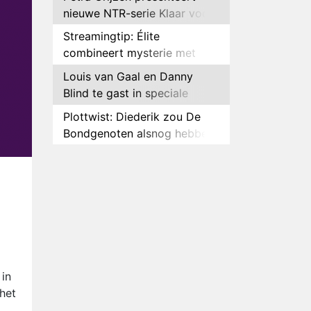
nieuwe NTR-serie Klaar voor
de oorlog
Streamingtip: Élite
combineert mysterie met
romantie
Louis van Gaal en Danny
Blind te gast in speciale
aflevering van Tussen de
Plottwist: Diederik zou De
Palen
Bondgenoten alsnog hebben
verlaten
RTL voegt negende B&B-
eigenaar toe aan nieuw
seizoen B&B Vol Liefde
HBO Max zendt voor het
eerst alle onderdelen van het
EK Atletiek uit
Relatie Anouk en Diederik
strandt na exit uit De
Bondgenoten
Nederlanders kijken B&B Vol
in
Liefde vooral voor
het
ongemakkelijke momenten