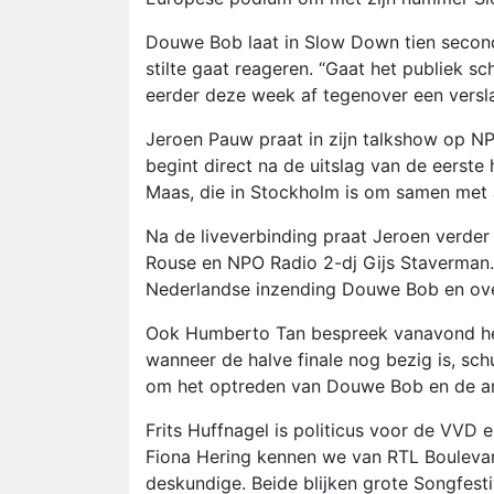
Douwe Bob laat in Slow Down tien seconde
stilte gaat reageren. “Gaat het publiek sch
eerder deze week af tegenover een vers
Jeroen Pauw praat in zijn talkshow op N
begint direct na de uitslag van de eerste 
Maas, die in Stockholm is om samen met
Na de liveverbinding praat Jeroen verde
Rouse en NPO Radio 2-dj Gijs Staverman.
Nederlandse inzending Douwe Bob en over 
Ook Humberto Tan bespreek vanavond het 
wanneer de halve finale nog bezig is, sch
om het optreden van Douwe Bob en de an
Frits Huffnagel is politicus voor de VV
Fiona Hering kennen we van RTL Boulevard,
deskundige. Beide blijken grote Songfest