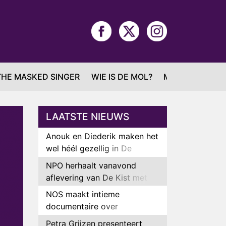
THE MASKED SINGER
WIE IS DE MOL?
MAFS
LAATSTE NIEUWS
Anouk en Diederik maken het
wel héél gezellig in De
Bondgenoten
NPO herhaalt vanavond
aflevering van De Kist met
Peter Faber
NOS maakt intieme
documentaire over
hockeyster Yibbi Jansen
Petra Grijzen presenteert