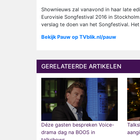
Shownieuws zal vanavond in haar late ed
Eurovisie Songfestival 2016 in Stockholm
verslag te doen van het Songfestival. He
Bekijk Pauw op TVblik.nl/pauw
GERELATEERDE ARTIKELEN
Déze gasten bespreken Voice-
Talk
drama dag na BOOS in
aangi
talkshows