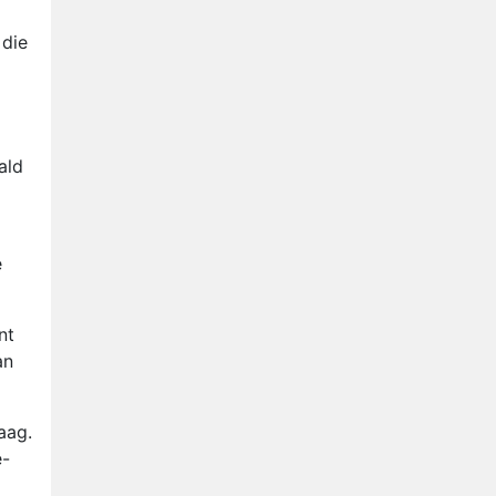
Ron Jans maakt dit seizoen
zijn opwachting als analist
 die
Deze tien BN'ers doen mee
aan het nieuwe seizoen van
Bestemming X
Vanavond op tv:
jubileumseizoen van Van
ald
Onschatbare Waarde gaat
Winnaar 31e cyclus De
van start
Bondgenoten gelekt
a
e
nt
an
aag.
e-