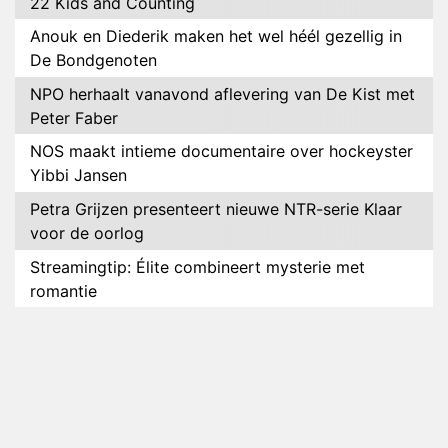
22 Kids and Counting
Anouk en Diederik maken het wel héél gezellig in
De Bondgenoten
NPO herhaalt vanavond aflevering van De Kist met
Peter Faber
NOS maakt intieme documentaire over hockeyster
Yibbi Jansen
Petra Grijzen presenteert nieuwe NTR-serie Klaar
voor de oorlog
Streamingtip: Élite combineert mysterie met
romantie
Louis van Gaal en Danny Blind te gast in speciale
aflevering van Tussen de Palen
Plottwist: Diederik zou De Bondgenoten alsnog
hebben verlaten
RTL voegt negende B&B-eigenaar toe aan nieuw