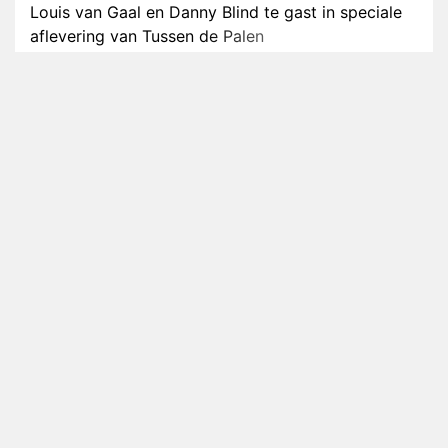
Louis van Gaal en Danny Blind te gast in speciale
aflevering van Tussen de Palen
Plottwist: Diederik zou De Bondgenoten alsnog
hebben verlaten
RTL voegt negende B&B-eigenaar toe aan nieuw
seizoen B&B Vol Liefde
HBO Max zendt voor het eerst alle onderdelen van
het EK Atletiek uit
Relatie Anouk en Diederik strandt na exit uit De
Bondgenoten
Nederlanders kijken B&B Vol Liefde vooral voor
ongemakkelijke momenten
Ron Jans maakt dit seizoen zijn opwachting als
analist
Deze tien BN'ers doen mee aan het nieuwe seizoen
van Bestemming X