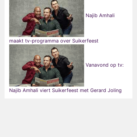
Najib Amhali
maakt tv-programma over Suikerfeest
Vanavond op tv:
Najib Amhali viert Suikerfeest met Gerard Joling