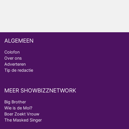
Vanavond op tv: jubileumseizoen van Van
Onschatbare Waarde gaat van start
ALGEMEEN
Colofon
Over ons
Adverteren
Tip de redactie
MEER SHOWBIZZNETWORK
Big Brother
Wie is de Mol?
Boer Zoekt Vrouw
The Masked Singer