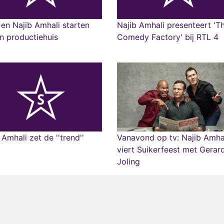
. en Najib Amhali starten
Najib Amhali presenteert 'T
n productiehuis
Comedy Factory' bij RTL 4
 Amhali zet de ''trend''
Vanavond op tv: Najib Amha
viert Suikerfeest met Gerar
Joling