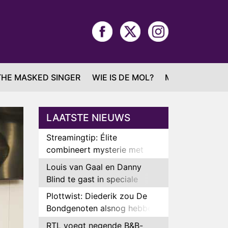
THE MASKED SINGER
WIE IS DE MOL?
MAFS
LAATSTE NIEUWS
Streamingtip: Élite
combineert mysterie met
romantie
Louis van Gaal en Danny
Blind te gast in speciale
aflevering van Tussen de
Plottwist: Diederik zou De
Palen
Bondgenoten alsnog hebben
verlaten
RTL voegt negende B&B-