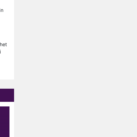
Anouk en Diederik verlaten
De Bondgenoten
in
AVROTROS komt met reboot
van Fort Alpha
Henny Huisman herkent B&B
het
Vol Liefde-deelnemer Fred
i
niet terug op televisie
Omroep Zwart volgt jonge
emigranten in nieuwe
realityserie Welkom Terug