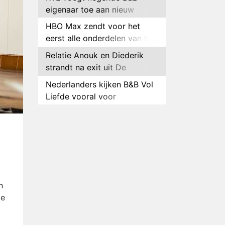
eigenaar toe aan nieuw
seizoen B&B Vol Liefde
HBO Max zendt voor het
eerst alle onderdelen van het
EK Atletiek uit
Relatie Anouk en Diederik
strandt na exit uit De
Bondgenoten
Nederlanders kijken B&B Vol
Liefde vooral voor
ongemakkelijke momenten
Ron Jans maakt dit seizoen
zijn opwachting als analist
Deze tien BN'ers doen mee
aan het nieuwe seizoen van
Bestemming X
Vanavond op tv:
jubileumseizoen van Van
n
Onschatbare Waarde gaat
de
Winnaar 31e cyclus De
van start
Bondgenoten gelekt