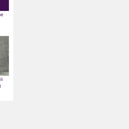
he
li
d