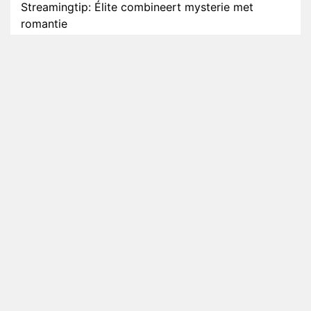
Streamingtip: Élite combineert mysterie met
romantie
Louis van Gaal en Danny Blind te gast in speciale
aflevering van Tussen de Palen
Plottwist: Diederik zou De Bondgenoten alsnog
hebben verlaten
RTL voegt negende B&B-eigenaar toe aan nieuw
seizoen B&B Vol Liefde
HBO Max zendt voor het eerst alle onderdelen van
het EK Atletiek uit
Relatie Anouk en Diederik strandt na exit uit De
Bondgenoten
Nederlanders kijken B&B Vol Liefde vooral voor
ongemakkelijke momenten
Ron Jans maakt dit seizoen zijn opwachting als
analist