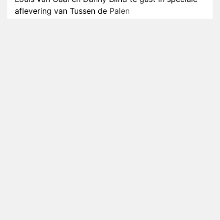
aflevering van Tussen de Palen
Plottwist: Diederik zou De Bondgenoten alsnog
hebben verlaten
RTL voegt negende B&B-eigenaar toe aan nieuw
seizoen B&B Vol Liefde
HBO Max zendt voor het eerst alle onderdelen van
het EK Atletiek uit
Relatie Anouk en Diederik strandt na exit uit De
Bondgenoten
Nederlanders kijken B&B Vol Liefde vooral voor
ongemakkelijke momenten
Ron Jans maakt dit seizoen zijn opwachting als
analist
Deze tien BN'ers doen mee aan het nieuwe seizoen
van Bestemming X