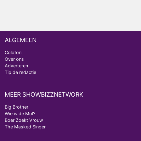
Vanavond op tv: jubileumseizoen van Van
Onschatbare Waarde gaat van start
ALGEMEEN
Colofon
Over ons
Adverteren
Tip de redactie
MEER SHOWBIZZNETWORK
Big Brother
Wie is de Mol?
Boer Zoekt Vrouw
The Masked Singer