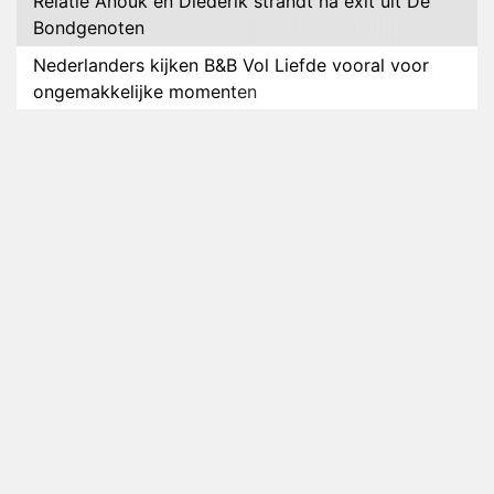
Relatie Anouk en Diederik strandt na exit uit De
Bondgenoten
Nederlanders kijken B&B Vol Liefde vooral voor
ongemakkelijke momenten
Ron Jans maakt dit seizoen zijn opwachting als
analist
Deze tien BN'ers doen mee aan het nieuwe seizoen
van Bestemming X
Vanavond op tv: jubileumseizoen van Van
Onschatbare Waarde gaat van start
Winnaar 31e cyclus De Bondgenoten gelekt
Anouk en Diederik verlaten De Bondgenoten
AVROTROS komt met reboot van Fort Alpha
Henny Huisman herkent B&B Vol Liefde-deelnemer
Fred niet terug op televisie