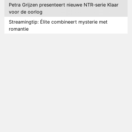
Petra Grijzen presenteert nieuwe NTR-serie Klaar
voor de oorlog
Streamingtip: Élite combineert mysterie met
romantie
Louis van Gaal en Danny Blind te gast in speciale
aflevering van Tussen de Palen
Plottwist: Diederik zou De Bondgenoten alsnog
hebben verlaten
RTL voegt negende B&B-eigenaar toe aan nieuw
seizoen B&B Vol Liefde
HBO Max zendt voor het eerst alle onderdelen van
het EK Atletiek uit
Relatie Anouk en Diederik strandt na exit uit De
Bondgenoten
Nederlanders kijken B&B Vol Liefde vooral voor
ongemakkelijke momenten