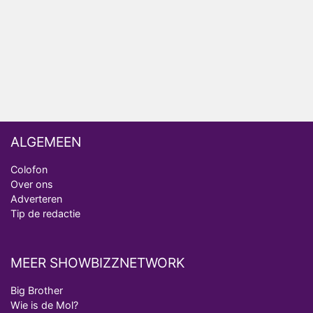
Ron Jans maakt dit seizoen zijn opwachting als
analist
Deze tien BN'ers doen mee aan het nieuwe seizoen
van Bestemming X
ALGEMEEN
Colofon
Over ons
Adverteren
Tip de redactie
MEER SHOWBIZZNETWORK
Big Brother
Wie is de Mol?