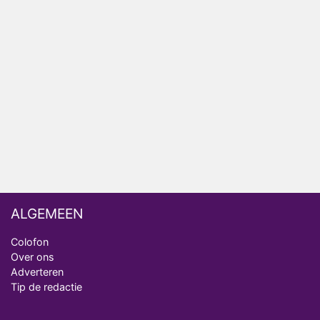
Relatie Anouk en Diederik strandt na exit uit De
Bondgenoten
Nederlanders kijken B&B Vol Liefde vooral voor
ongemakkelijke momenten
Ron Jans maakt dit seizoen zijn opwachting als
analist
Deze tien BN'ers doen mee aan het nieuwe seizoen
van Bestemming X
ALGEMEEN
Colofon
Over ons
Adverteren
Tip de redactie