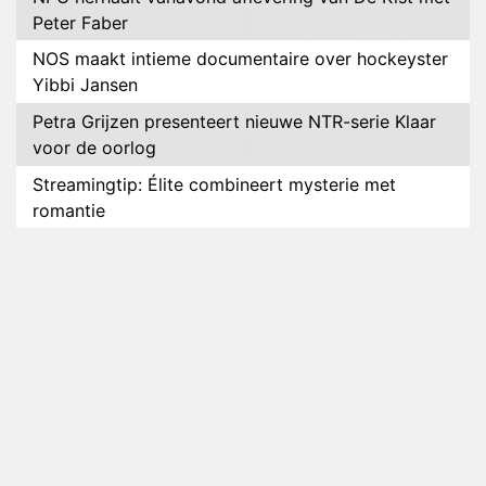
Peter Faber
NOS maakt intieme documentaire over hockeyster
Yibbi Jansen
Petra Grijzen presenteert nieuwe NTR-serie Klaar
voor de oorlog
Streamingtip: Élite combineert mysterie met
romantie
Louis van Gaal en Danny Blind te gast in speciale
aflevering van Tussen de Palen
Plottwist: Diederik zou De Bondgenoten alsnog
hebben verlaten
RTL voegt negende B&B-eigenaar toe aan nieuw
seizoen B&B Vol Liefde
HBO Max zendt voor het eerst alle onderdelen van
het EK Atletiek uit