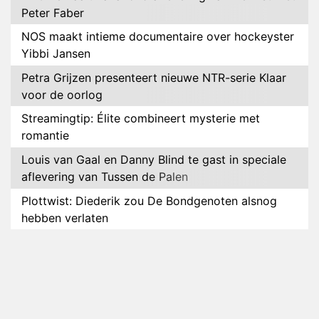
Peter Faber
NOS maakt intieme documentaire over hockeyster
Yibbi Jansen
Petra Grijzen presenteert nieuwe NTR-serie Klaar
voor de oorlog
Streamingtip: Élite combineert mysterie met
romantie
Louis van Gaal en Danny Blind te gast in speciale
aflevering van Tussen de Palen
Plottwist: Diederik zou De Bondgenoten alsnog
hebben verlaten
RTL voegt negende B&B-eigenaar toe aan nieuw
seizoen B&B Vol Liefde
HBO Max zendt voor het eerst alle onderdelen van
het EK Atletiek uit