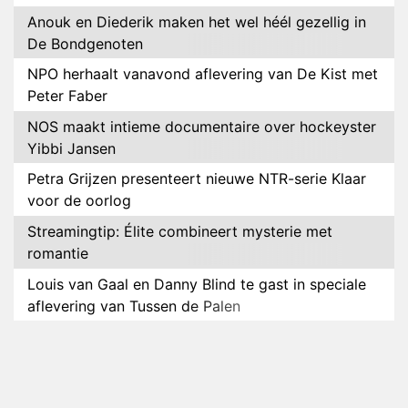
Anouk en Diederik maken het wel héél gezellig in
De Bondgenoten
NPO herhaalt vanavond aflevering van De Kist met
Peter Faber
NOS maakt intieme documentaire over hockeyster
Yibbi Jansen
Petra Grijzen presenteert nieuwe NTR-serie Klaar
voor de oorlog
Streamingtip: Élite combineert mysterie met
romantie
Louis van Gaal en Danny Blind te gast in speciale
aflevering van Tussen de Palen
Plottwist: Diederik zou De Bondgenoten alsnog
hebben verlaten
RTL voegt negende B&B-eigenaar toe aan nieuw