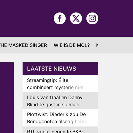
THE MASKED SINGER
WIE IS DE MOL?
MAFS
LAATSTE NIEUWS
Streamingtip: Élite
combineert mysterie met
romantie
Louis van Gaal en Danny
Blind te gast in speciale
aflevering van Tussen de
Plottwist: Diederik zou De
Palen
Bondgenoten alsnog hebben
verlaten
RTL voegt negende B&B-