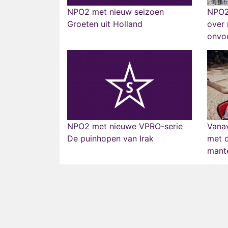
NPO2 met nieuw seizoen
NPO2
Groeten uit Holland
over 
onvo
NPO2 met nieuwe VPRO-serie
Vana
De puinhopen van Irak
met d
mant