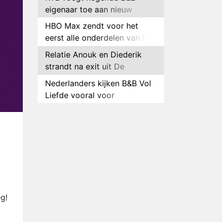
eigenaar toe aan nieuw
seizoen B&B Vol Liefde
HBO Max zendt voor het
eerst alle onderdelen van het
EK Atletiek uit
Relatie Anouk en Diederik
strandt na exit uit De
Bondgenoten
Nederlanders kijken B&B Vol
Liefde vooral voor
ongemakkelijke momenten
Ron Jans maakt dit seizoen
zijn opwachting als analist
Deze tien BN'ers doen mee
aan het nieuwe seizoen van
Bestemming X
Vanavond op tv:
jubileumseizoen van Van
Onschatbare Waarde gaat
Winnaar 31e cyclus De
g!
van start
Bondgenoten gelekt