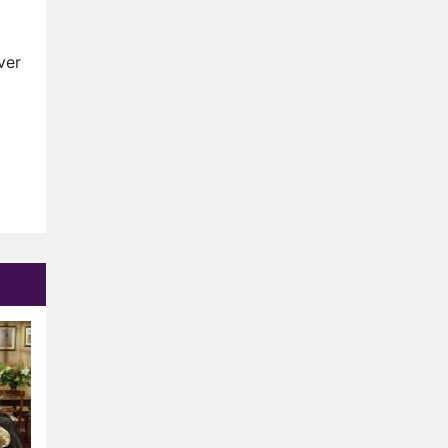
Anouk en Diederik verlaten
De Bondgenoten
ver
AVROTROS komt met reboot
van Fort Alpha
Henny Huisman herkent B&B
Vol Liefde-deelnemer Fred
niet terug op televisie
Omroep Zwart volgt jonge
emigranten in nieuwe
realityserie Welkom Terug