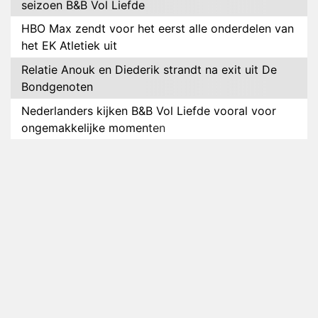
seizoen B&B Vol Liefde
HBO Max zendt voor het eerst alle onderdelen van
het EK Atletiek uit
Relatie Anouk en Diederik strandt na exit uit De
Bondgenoten
Nederlanders kijken B&B Vol Liefde vooral voor
ongemakkelijke momenten
Ron Jans maakt dit seizoen zijn opwachting als
analist
Deze tien BN'ers doen mee aan het nieuwe seizoen
van Bestemming X
Vanavond op tv: jubileumseizoen van Van
Onschatbare Waarde gaat van start
Winnaar 31e cyclus De Bondgenoten gelekt
Anouk en Diederik verlaten De Bondgenoten