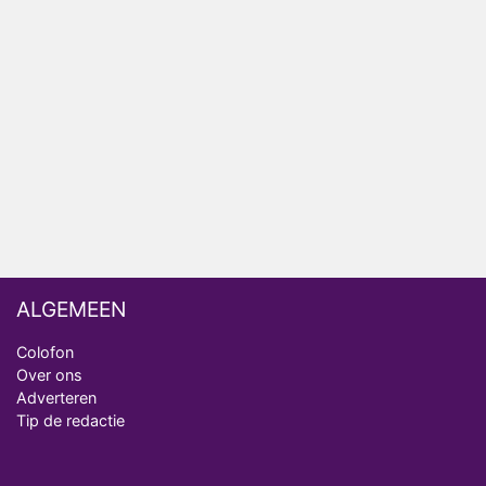
AVROTROS komt met reboot van Fort Alpha
Henny Huisman herkent B&B Vol Liefde-deelnemer
Fred niet terug op televisie
Omroep Zwart volgt jonge emigranten in nieuwe
realityserie Welkom Terug
ALGEMEEN
Colofon
Over ons
Adverteren
Tip de redactie