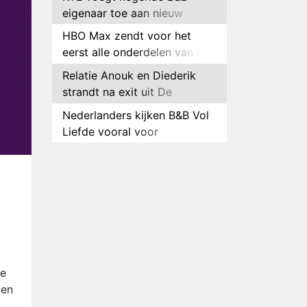
eigenaar toe aan nieuw
seizoen B&B Vol Liefde
HBO Max zendt voor het
eerst alle onderdelen van het
EK Atletiek uit
Relatie Anouk en Diederik
strandt na exit uit De
Bondgenoten
Nederlanders kijken B&B Vol
Liefde vooral voor
ongemakkelijke momenten
Ron Jans maakt dit seizoen
zijn opwachting als analist
Deze tien BN'ers doen mee
aan het nieuwe seizoen van
Bestemming X
Vanavond op tv:
jubileumseizoen van Van
Onschatbare Waarde gaat
Winnaar 31e cyclus De
de
van start
Bondgenoten gelekt
ten