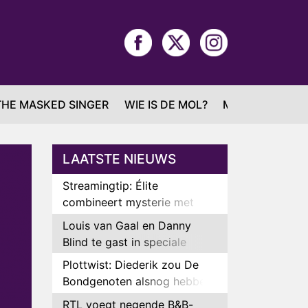
THE MASKED SINGER
WIE IS DE MOL?
MAFS
LAATSTE NIEUWS
Streamingtip: Élite
combineert mysterie met
romantie
Louis van Gaal en Danny
Blind te gast in speciale
aflevering van Tussen de
Plottwist: Diederik zou De
Palen
Bondgenoten alsnog hebben
verlaten
RTL voegt negende B&B-