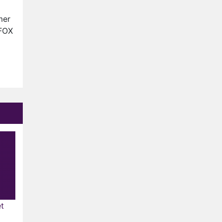
Anouk en Diederik verlaten
De Bondgenoten
mer
 FOX
AVROTROS komt met reboot
van Fort Alpha
Henny Huisman herkent B&B
Vol Liefde-deelnemer Fred
niet terug op televisie
Omroep Zwart volgt jonge
emigranten in nieuwe
realityserie Welkom Terug
et