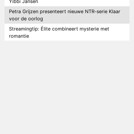
Yibbi Jansen
Petra Grijzen presenteert nieuwe NTR-serie Klaar
voor de oorlog
Streamingtip: Élite combineert mysterie met
romantie
Louis van Gaal en Danny Blind te gast in speciale
aflevering van Tussen de Palen
Plottwist: Diederik zou De Bondgenoten alsnog
hebben verlaten
RTL voegt negende B&B-eigenaar toe aan nieuw
seizoen B&B Vol Liefde
HBO Max zendt voor het eerst alle onderdelen van
het EK Atletiek uit
Relatie Anouk en Diederik strandt na exit uit De
Bondgenoten
Nederlanders kijken B&B Vol Liefde vooral voor