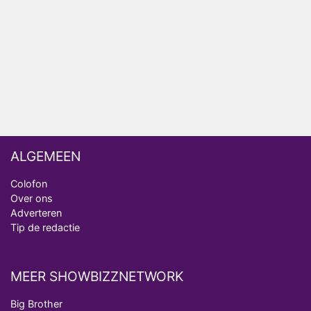
ongemakkelijke momenten
Ron Jans maakt dit seizoen zijn opwachting als
analist
Deze tien BN'ers doen mee aan het nieuwe seizoen
van Bestemming X
ALGEMEEN
Colofon
Over ons
Adverteren
Tip de redactie
MEER SHOWBIZZNETWORK
Big Brother