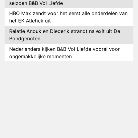
seizoen B&B Vol Liefde
HBO Max zendt voor het eerst alle onderdelen van
het EK Atletiek uit
Relatie Anouk en Diederik strandt na exit uit De
Bondgenoten
Nederlanders kijken B&B Vol Liefde vooral voor
ongemakkelijke momenten
Ron Jans maakt dit seizoen zijn opwachting als
analist
Deze tien BN'ers doen mee aan het nieuwe seizoen
van Bestemming X
Vanavond op tv: jubileumseizoen van Van
Onschatbare Waarde gaat van start
Winnaar 31e cyclus De Bondgenoten gelekt
Anouk en Diederik verlaten De Bondgenoten