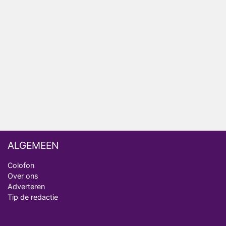
AVROTROS komt met reboot van Fort Alpha
Henny Huisman herkent B&B Vol Liefde-deelnemer
Fred niet terug op televisie
Omroep Zwart volgt jonge emigranten in nieuwe
realityserie Welkom Terug
ALGEMEEN
Colofon
Over ons
Adverteren
Tip de redactie