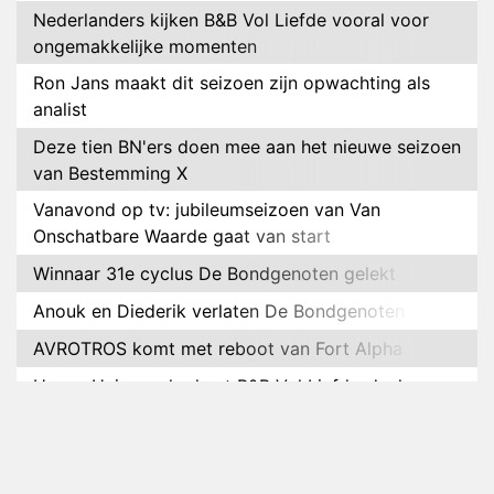
Nederlanders kijken B&B Vol Liefde vooral voor
ongemakkelijke momenten
Ron Jans maakt dit seizoen zijn opwachting als
analist
Deze tien BN'ers doen mee aan het nieuwe seizoen
van Bestemming X
Vanavond op tv: jubileumseizoen van Van
Onschatbare Waarde gaat van start
Winnaar 31e cyclus De Bondgenoten gelekt
Anouk en Diederik verlaten De Bondgenoten
AVROTROS komt met reboot van Fort Alpha
Henny Huisman herkent B&B Vol Liefde-deelnemer
Fred niet terug op televisie
Omroep Zwart volgt jonge emigranten in nieuwe
realityserie Welkom Terug