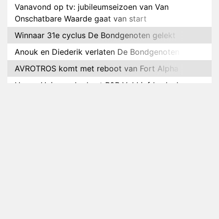
Vanavond op tv: jubileumseizoen van Van
Onschatbare Waarde gaat van start
Winnaar 31e cyclus De Bondgenoten gelekt
Anouk en Diederik verlaten De Bondgenoten
AVROTROS komt met reboot van Fort Alpha
Henny Huisman herkent B&B Vol Liefde-deelnemer
Fred niet terug op televisie
Omroep Zwart volgt jonge emigranten in nieuwe
realityserie Welkom Terug
Arnout Hauben en vrienden doorkruisen de
Pyreneeën in nieuwe tv-serie
Op déze datum begint het nieuwe seizoen van
Vandaag Inside
Anouk biecht gevoelens voor Diederik op in De
Bondgenoten