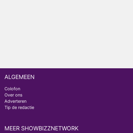
NOS doet live verslag van slotdag WorldPride
Amsterdam 2026
Anouk en Diederik botsen keihard in De
Bondgenoten
ALGEMEEN
Colofon
Over ons
Adverteren
Tip de redactie
MEER SHOWBIZZNETWORK