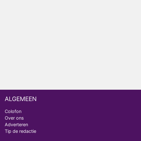
Anouk en Diederik verlaten De Bondgenoten
AVROTROS komt met reboot van Fort Alpha
Henny Huisman herkent B&B Vol Liefde-deelnemer
Fred niet terug op televisie
Omroep Zwart volgt jonge emigranten in nieuwe
realityserie Welkom Terug
ALGEMEEN
Colofon
Over ons
Adverteren
Tip de redactie