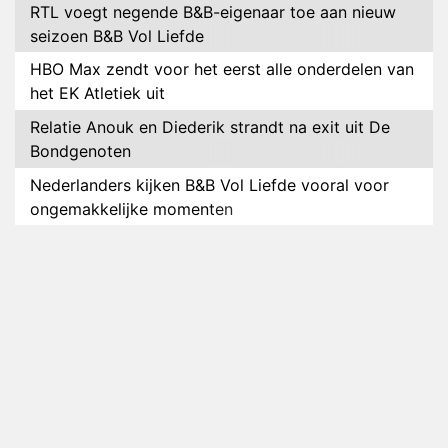
RTL voegt negende B&B-eigenaar toe aan nieuw
seizoen B&B Vol Liefde
HBO Max zendt voor het eerst alle onderdelen van
het EK Atletiek uit
Relatie Anouk en Diederik strandt na exit uit De
Bondgenoten
Nederlanders kijken B&B Vol Liefde vooral voor
ongemakkelijke momenten
Ron Jans maakt dit seizoen zijn opwachting als
analist
Deze tien BN'ers doen mee aan het nieuwe seizoen
van Bestemming X
Vanavond op tv: jubileumseizoen van Van
Onschatbare Waarde gaat van start
Winnaar 31e cyclus De Bondgenoten gelekt