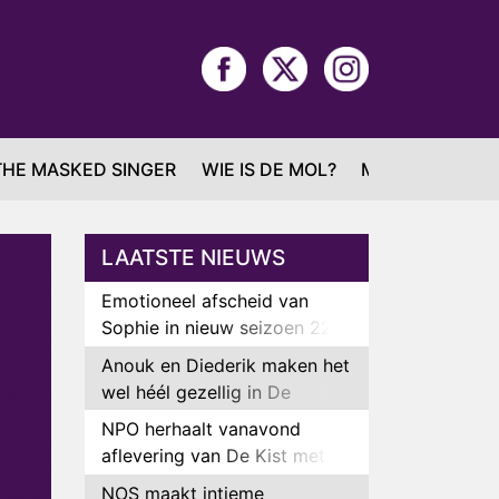
THE MASKED SINGER
WIE IS DE MOL?
MAFS
LAATSTE NIEUWS
Emotioneel afscheid van
Sophie in nieuw seizoen 22
Kids and Counting
Anouk en Diederik maken het
wel héél gezellig in De
Bondgenoten
NPO herhaalt vanavond
aflevering van De Kist met
Peter Faber
NOS maakt intieme