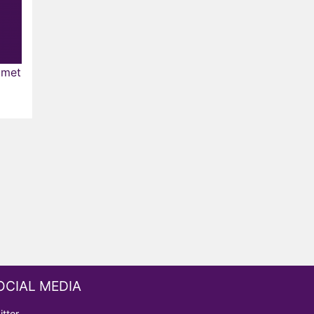
 met
OCIAL MEDIA
itter