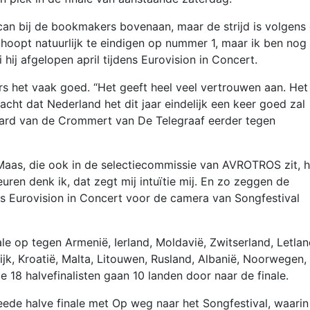
can bij de bookmakers bovenaan, maar de strijd is volgens
 hoopt natuurlijk te eindigen op nummer 1, maar ik ben nog
i hij afgelopen april tijdens Eurovision in Concert.
 het vaak goed. “Het geeft heel veel vertrouwen aan. Het 
cht dat Nederland het dit jaar eindelijk een keer goed zal
chard van de Crommert van De Telegraaf eerder tegen
as, die ook in de selectiecommissie van AVROTROS zit, h
ren denk ik, dat zegt mij intuïtie mij. En zo zeggen de
ns Eurovision in Concert voor de camera van Songfestival
e op tegen Armenië, Ierland, Moldavië, Zwitserland, Letlan
k, Kroatië, Malta, Litouwen, Rusland, Albanië, Noorwegen,
18 halvefinalisten gaan 10 landen door naar de finale.
e halve finale met Op weg naar het Songfestival, waarin