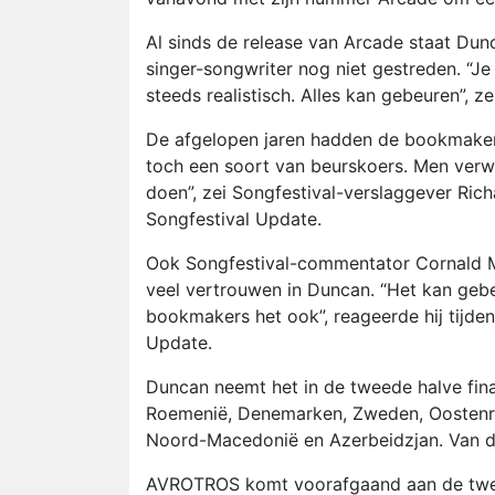
Al sinds de release van Arcade staat Dun
singer-songwriter nog niet gestreden. “Je
steeds realistisch. Alles kan gebeuren”, ze
De afgelopen jaren hadden de bookmakers
toch een soort van beurskoers. Men verwa
doen”, zei Songfestival-verslaggever Ri
Songfestival Update.
Ook Songfestival-commentator Cornald Ma
veel vertrouwen in Duncan. “Het kan gebeu
bookmakers het ook”, reageerde hij tijde
Update.
Duncan neemt het in de tweede halve final
Roemenië, Denemarken, Zweden, Oostenrij
Noord-Macedonië en Azerbeidzjan. Van de 
AVROTROS komt voorafgaand aan de tweed