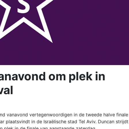
vanavond om plek in
val
nd vanavond vertegenwoordigen in de tweede halve finale
ar plaatsvindt in de Israëlische stad Tel Aviv. Duncan strijdt
plek in de finale van aanstaande zaterdag.