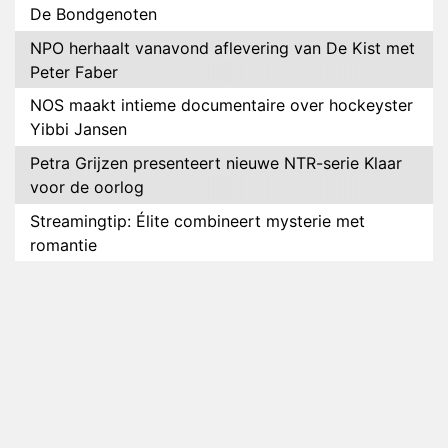
De Bondgenoten
NPO herhaalt vanavond aflevering van De Kist met
Peter Faber
NOS maakt intieme documentaire over hockeyster
Yibbi Jansen
Petra Grijzen presenteert nieuwe NTR-serie Klaar
voor de oorlog
Streamingtip: Élite combineert mysterie met
romantie
Louis van Gaal en Danny Blind te gast in speciale
aflevering van Tussen de Palen
Plottwist: Diederik zou De Bondgenoten alsnog
hebben verlaten
RTL voegt negende B&B-eigenaar toe aan nieuw
seizoen B&B Vol Liefde