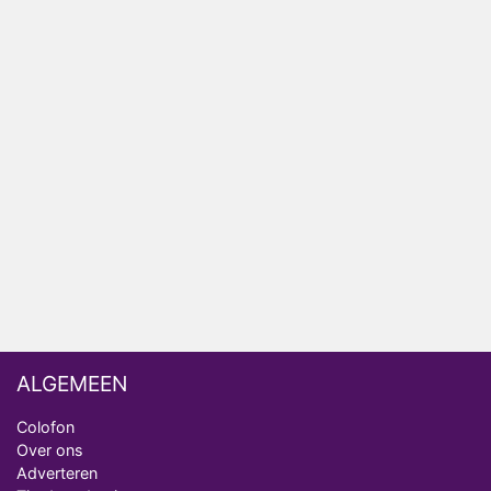
HBO Max zendt voor het eerst alle onderdelen van
het EK Atletiek uit
Relatie Anouk en Diederik strandt na exit uit De
Bondgenoten
Nederlanders kijken B&B Vol Liefde vooral voor
ongemakkelijke momenten
Ron Jans maakt dit seizoen zijn opwachting als
analist
Deze tien BN'ers doen mee aan het nieuwe seizoen
van Bestemming X
ALGEMEEN
Colofon
Over ons
Adverteren