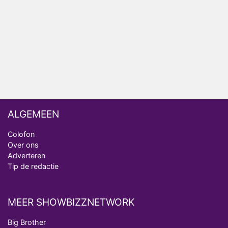
analist
Deze tien BN'ers doen mee aan het nieuwe seizoen
van Bestemming X
Vanavond op tv: jubileumseizoen van Van
Onschatbare Waarde gaat van start
ALGEMEEN
Colofon
Over ons
Adverteren
Tip de redactie
MEER SHOWBIZZNETWORK
Big Brother