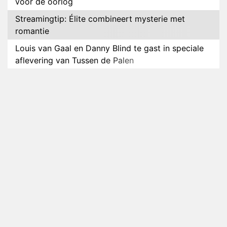
voor de oorlog
Streamingtip: Élite combineert mysterie met
romantie
Louis van Gaal en Danny Blind te gast in speciale
aflevering van Tussen de Palen
Plottwist: Diederik zou De Bondgenoten alsnog
hebben verlaten
RTL voegt negende B&B-eigenaar toe aan nieuw
seizoen B&B Vol Liefde
HBO Max zendt voor het eerst alle onderdelen van
het EK Atletiek uit
Relatie Anouk en Diederik strandt na exit uit De
Bondgenoten
Nederlanders kijken B&B Vol Liefde vooral voor
ongemakkelijke momenten
Ron Jans maakt dit seizoen zijn opwachting als