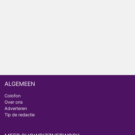
Henny Huisman herkent B&B Vol Liefde-deelnemer
Fred niet terug op televisie
Omroep Zwart volgt jonge emigranten in nieuwe
realityserie Welkom Terug
ALGEMEEN
Colofon
Over ons
Adverteren
Tip de redactie