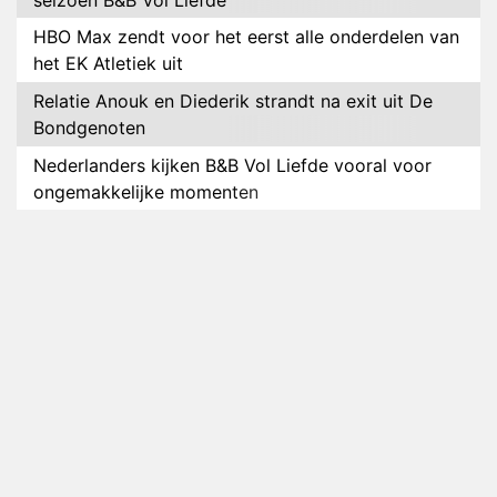
HBO Max zendt voor het eerst alle onderdelen van
het EK Atletiek uit
Relatie Anouk en Diederik strandt na exit uit De
Bondgenoten
Nederlanders kijken B&B Vol Liefde vooral voor
ongemakkelijke momenten
Ron Jans maakt dit seizoen zijn opwachting als
analist
Deze tien BN'ers doen mee aan het nieuwe seizoen
van Bestemming X
Vanavond op tv: jubileumseizoen van Van
Onschatbare Waarde gaat van start
Winnaar 31e cyclus De Bondgenoten gelekt
Anouk en Diederik verlaten De Bondgenoten
AVROTROS komt met reboot van Fort Alpha