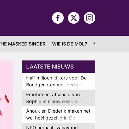
THE MASKED SINGER
WIE IS DE MOL?
MAFS
LAATSTE NIEUWS
Half miljoen kijkers voor De
Bondgenoten met bedscène
van Anouk en Diederik
Emotioneel afscheid van
Sophie in nieuw seizoen 22
Kids and Counting
Anouk en Diederik maken het
wel héél gezellig in De
Bondgenoten
NPO herhaalt vanavond