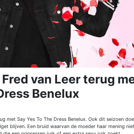
 Fred van Leer terug m
Dress Benelux
rug met Say Yes To The Dress Benelux. Ook dit seizoen do
dget blijven. Een bruid waarvan de moeder haar mening nie
d die een prinsessen jurk of een extra sexy jurk zoekt.