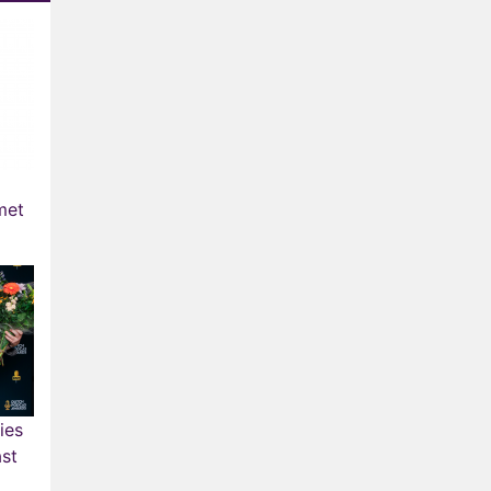
met
ies
st