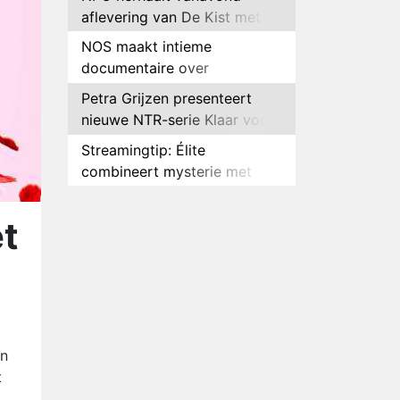
aflevering van De Kist met
Peter Faber
NOS maakt intieme
documentaire over
hockeyster Yibbi Jansen
Petra Grijzen presenteert
nieuwe NTR-serie Klaar voor
de oorlog
Streamingtip: Élite
combineert mysterie met
romantie
Louis van Gaal en Danny
Blind te gast in speciale
et
aflevering van Tussen de
Plottwist: Diederik zou De
Palen
Bondgenoten alsnog hebben
verlaten
RTL voegt negende B&B-
eigenaar toe aan nieuw
seizoen B&B Vol Liefde
HBO Max zendt voor het
en
eerst alle onderdelen van het
t
EK Atletiek uit