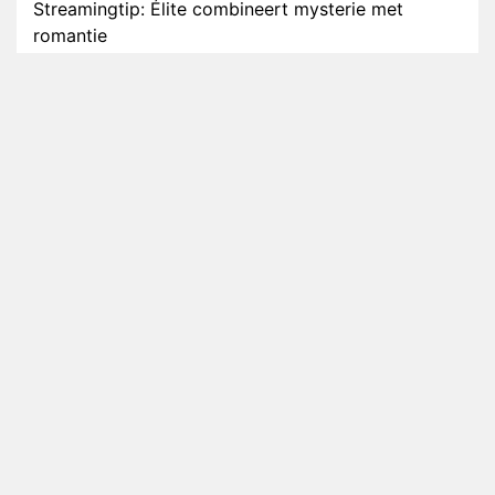
Streamingtip: Élite combineert mysterie met
romantie
Louis van Gaal en Danny Blind te gast in speciale
aflevering van Tussen de Palen
Plottwist: Diederik zou De Bondgenoten alsnog
hebben verlaten
RTL voegt negende B&B-eigenaar toe aan nieuw
seizoen B&B Vol Liefde
HBO Max zendt voor het eerst alle onderdelen van
het EK Atletiek uit
Relatie Anouk en Diederik strandt na exit uit De
Bondgenoten
Nederlanders kijken B&B Vol Liefde vooral voor
ongemakkelijke momenten
Ron Jans maakt dit seizoen zijn opwachting als
analist