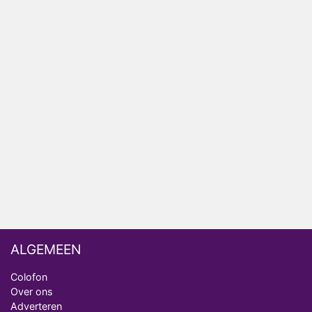
HBO Max zendt voor het eerst alle onderdelen van
het EK Atletiek uit
Relatie Anouk en Diederik strandt na exit uit De
Bondgenoten
Nederlanders kijken B&B Vol Liefde vooral voor
ongemakkelijke momenten
Ron Jans maakt dit seizoen zijn opwachting als
analist
Deze tien BN'ers doen mee aan het nieuwe seizoen
van Bestemming X
ALGEMEEN
Colofon
Over ons
Adverteren