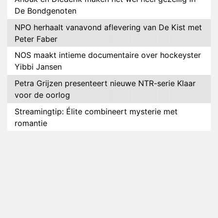
De Bondgenoten
NPO herhaalt vanavond aflevering van De Kist met
Peter Faber
NOS maakt intieme documentaire over hockeyster
Yibbi Jansen
Petra Grijzen presenteert nieuwe NTR-serie Klaar
voor de oorlog
Streamingtip: Élite combineert mysterie met
romantie
Louis van Gaal en Danny Blind te gast in speciale
aflevering van Tussen de Palen
Plottwist: Diederik zou De Bondgenoten alsnog
hebben verlaten
RTL voegt negende B&B-eigenaar toe aan nieuw
seizoen B&B Vol Liefde