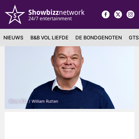
NIEUWS
B&B VOL LIEFDE
DE BONDGENOTEN
GTS
Bron: RTL / William Rutten