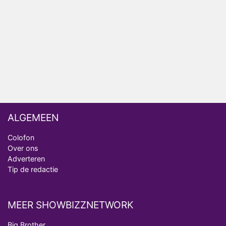
Ron Jans maakt dit seizoen zijn opwachting als
analist
Deze tien BN'ers doen mee aan het nieuwe seizoen
van Bestemming X
Vanavond op tv: jubileumseizoen van Van
Onschatbare Waarde gaat van start
ALGEMEEN
Colofon
Over ons
Adverteren
Tip de redactie
MEER SHOWBIZZNETWORK
Big Brother