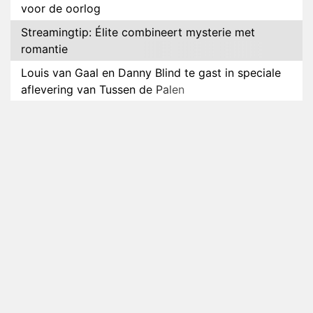
voor de oorlog
Streamingtip: Élite combineert mysterie met
romantie
Louis van Gaal en Danny Blind te gast in speciale
aflevering van Tussen de Palen
Plottwist: Diederik zou De Bondgenoten alsnog
hebben verlaten
RTL voegt negende B&B-eigenaar toe aan nieuw
seizoen B&B Vol Liefde
HBO Max zendt voor het eerst alle onderdelen van
het EK Atletiek uit
Relatie Anouk en Diederik strandt na exit uit De
Bondgenoten
Nederlanders kijken B&B Vol Liefde vooral voor
ongemakkelijke momenten