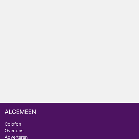
HBO Max zendt voor het eerst alle onderdelen van
het EK Atletiek uit
Relatie Anouk en Diederik strandt na exit uit De
Bondgenoten
Nederlanders kijken B&B Vol Liefde vooral voor
ongemakkelijke momenten
Ron Jans maakt dit seizoen zijn opwachting als
analist
Deze tien BN'ers doen mee aan het nieuwe seizoen
van Bestemming X
ALGEMEEN
Colofon
Over ons
Adverteren