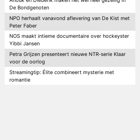
Anouk en Diederik maken het wel héél gezellig in
De Bondgenoten
NPO herhaalt vanavond aflevering van De Kist met
Peter Faber
NOS maakt intieme documentaire over hockeyster
Yibbi Jansen
Petra Grijzen presenteert nieuwe NTR-serie Klaar
voor de oorlog
Streamingtip: Élite combineert mysterie met
romantie
Louis van Gaal en Danny Blind te gast in speciale
aflevering van Tussen de Palen
Plottwist: Diederik zou De Bondgenoten alsnog
hebben verlaten
RTL voegt negende B&B-eigenaar toe aan nieuw
seizoen B&B Vol Liefde