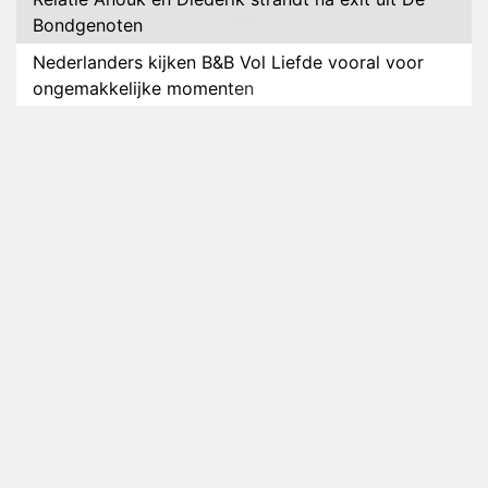
Bondgenoten
Nederlanders kijken B&B Vol Liefde vooral voor
ongemakkelijke momenten
Ron Jans maakt dit seizoen zijn opwachting als
analist
Deze tien BN'ers doen mee aan het nieuwe seizoen
van Bestemming X
Vanavond op tv: jubileumseizoen van Van
Onschatbare Waarde gaat van start
Winnaar 31e cyclus De Bondgenoten gelekt
Anouk en Diederik verlaten De Bondgenoten
AVROTROS komt met reboot van Fort Alpha
Henny Huisman herkent B&B Vol Liefde-deelnemer
Fred niet terug op televisie
Omroep Zwart volgt jonge emigranten in nieuwe