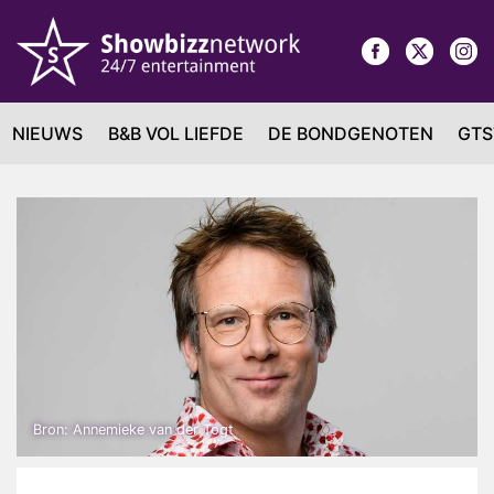
NIEUWS
B&B VOL LIEFDE
DE BONDGENOTEN
GTS
Bron: Annemieke van der Togt