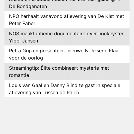
De Bondgenoten
NPO herhaalt vanavond aflevering van De Kist met
Peter Faber
NOS maakt intieme documentaire over hockeyster
Yibbi Jansen
Petra Grijzen presenteert nieuwe NTR-serie Klaar
voor de oorlog
Streamingtip: Élite combineert mysterie met
romantie
Louis van Gaal en Danny Blind te gast in speciale
aflevering van Tussen de Palen
Plottwist: Diederik zou De Bondgenoten alsnog
hebben verlaten
RTL voegt negende B&B-eigenaar toe aan nieuw
seizoen B&B Vol Liefde