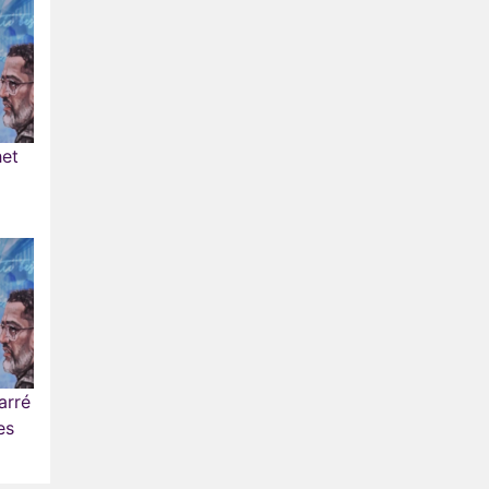
het
arré
es