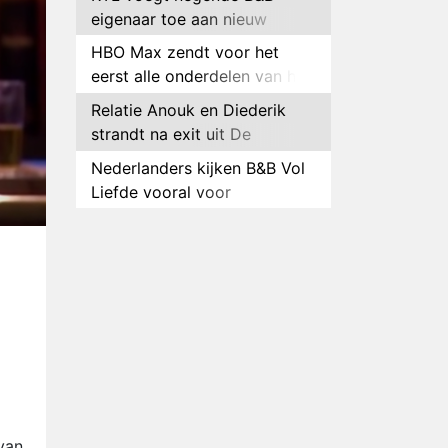
eigenaar toe aan nieuw
seizoen B&B Vol Liefde
HBO Max zendt voor het
eerst alle onderdelen van het
EK Atletiek uit
Relatie Anouk en Diederik
strandt na exit uit De
Bondgenoten
Nederlanders kijken B&B Vol
Liefde vooral voor
ongemakkelijke momenten
Ron Jans maakt dit seizoen
zijn opwachting als analist
Deze tien BN'ers doen mee
aan het nieuwe seizoen van
Bestemming X
Vanavond op tv:
jubileumseizoen van Van
Onschatbare Waarde gaat
Winnaar 31e cyclus De
van start
Bondgenoten gelekt
van