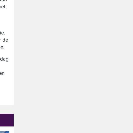
Anouk en Diederik verlaten
het
De Bondgenoten
AVROTROS komt met reboot
van Fort Alpha
ie.
Henny Huisman herkent B&B
r de
Vol Liefde-deelnemer Fred
en.
niet terug op televisie
Omroep Zwart volgt jonge
sdag
emigranten in nieuwe
realityserie Welkom Terug
en