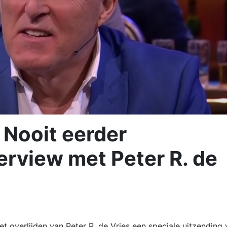
 Nooit eerder
erview met Peter R. de
 overlijden van Peter R. de Vries een speciale uitzending 