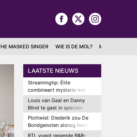
THE MASKED SINGER
WIE IS DE MOL?
MAFS
LAATSTE NIEUWS
Streamingtip: Élite
combineert mysterie met
romantie
Louis van Gaal en Danny
Blind te gast in speciale
aflevering van Tussen de
Plottwist: Diederik zou De
Palen
Bondgenoten alsnog hebben
verlaten
RTL voegt negende B&B-