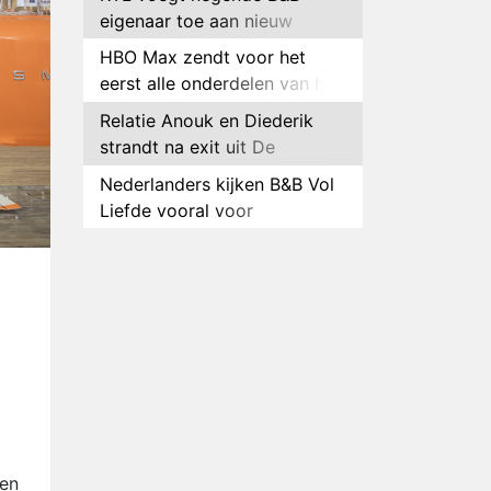
eigenaar toe aan nieuw
seizoen B&B Vol Liefde
HBO Max zendt voor het
eerst alle onderdelen van het
EK Atletiek uit
Relatie Anouk en Diederik
strandt na exit uit De
Bondgenoten
Nederlanders kijken B&B Vol
Liefde vooral voor
ongemakkelijke momenten
Ron Jans maakt dit seizoen
zijn opwachting als analist
Deze tien BN'ers doen mee
aan het nieuwe seizoen van
Bestemming X
Vanavond op tv:
jubileumseizoen van Van
Onschatbare Waarde gaat
Winnaar 31e cyclus De
van start
Bondgenoten gelekt
ren