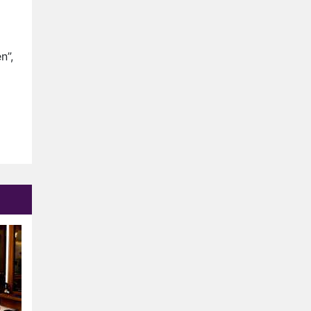
Anouk en Diederik verlaten
De Bondgenoten
AVROTROS komt met reboot
n”,
van Fort Alpha
Henny Huisman herkent B&B
Vol Liefde-deelnemer Fred
niet terug op televisie
Omroep Zwart volgt jonge
emigranten in nieuwe
realityserie Welkom Terug