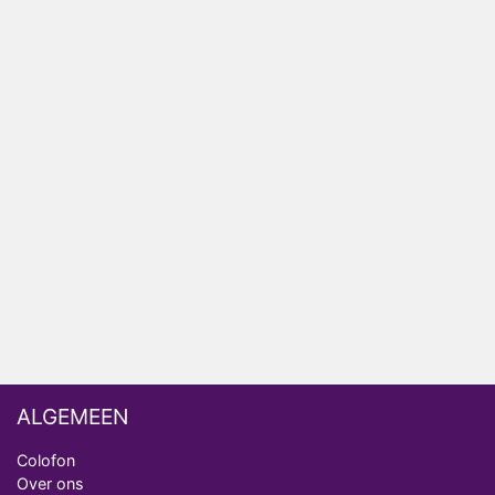
HBO Max zendt voor het eerst alle onderdelen van
het EK Atletiek uit
Relatie Anouk en Diederik strandt na exit uit De
Bondgenoten
Nederlanders kijken B&B Vol Liefde vooral voor
ongemakkelijke momenten
Ron Jans maakt dit seizoen zijn opwachting als
analist
Deze tien BN'ers doen mee aan het nieuwe seizoen
van Bestemming X
ALGEMEEN
Colofon
Over ons