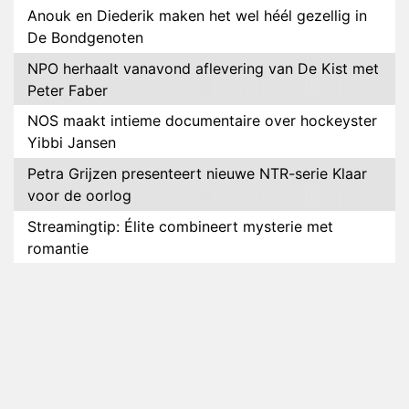
Anouk en Diederik maken het wel héél gezellig in
De Bondgenoten
NPO herhaalt vanavond aflevering van De Kist met
Peter Faber
NOS maakt intieme documentaire over hockeyster
Yibbi Jansen
Petra Grijzen presenteert nieuwe NTR-serie Klaar
voor de oorlog
Streamingtip: Élite combineert mysterie met
romantie
Louis van Gaal en Danny Blind te gast in speciale
aflevering van Tussen de Palen
Plottwist: Diederik zou De Bondgenoten alsnog
hebben verlaten
RTL voegt negende B&B-eigenaar toe aan nieuw
seizoen B&B Vol Liefde