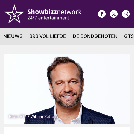
NIEUWS
B&B VOL LIEFDE
DE BONDGENOTEN
GTS
Bron: RTL / William Rutten