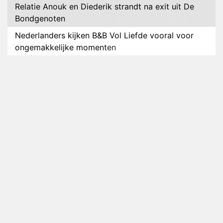
Relatie Anouk en Diederik strandt na exit uit De
Bondgenoten
Nederlanders kijken B&B Vol Liefde vooral voor
ongemakkelijke momenten
Ron Jans maakt dit seizoen zijn opwachting als
analist
Deze tien BN'ers doen mee aan het nieuwe seizoen
van Bestemming X
Vanavond op tv: jubileumseizoen van Van
Onschatbare Waarde gaat van start
Winnaar 31e cyclus De Bondgenoten gelekt
Anouk en Diederik verlaten De Bondgenoten
AVROTROS komt met reboot van Fort Alpha
Henny Huisman herkent B&B Vol Liefde-deelnemer
Fred niet terug op televisie