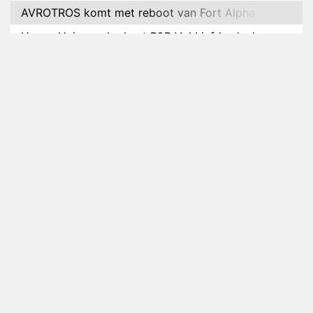
AVROTROS komt met reboot van Fort Alpha
Henny Huisman herkent B&B Vol Liefde-deelnemer
Fred niet terug op televisie
Omroep Zwart volgt jonge emigranten in nieuwe
realityserie Welkom Terug
Arnout Hauben en vrienden doorkruisen de
Pyreneeën in nieuwe tv-serie
Op déze datum begint het nieuwe seizoen van
Vandaag Inside
Anouk biecht gevoelens voor Diederik op in De
Bondgenoten
NOS doet live verslag van slotdag WorldPride
Amsterdam 2026
Anouk en Diederik botsen keihard in De
Bondgenoten