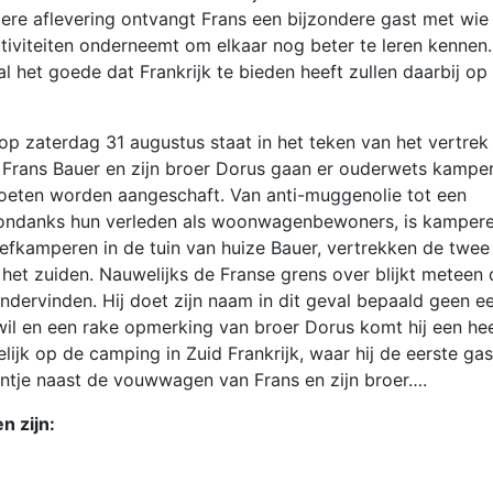
ere aflevering ontvangt Frans een bijzondere gast met wie 
iviteiten onderneemt om elkaar nog beter te leren kennen.
l het goede dat Frankrijk te bieden heeft zullen daarbij op
p zaterdag 31 augustus staat in het teken van het vertrek
. Frans Bauer en zijn broer Dorus gaan er ouderwets kampe
moeten worden aangeschaft. Van anti-muggenolie tot een
n ondanks hun verleden als woonwagenbewoners, is kamper
oefkamperen in de tuin van huize Bauer, vertrekken de twee 
het zuiden. Nauwelijks de Franse grens over blijkt meteen 
ndervinden. Hij doet zijn naam in dit geval bepaald geen e
il en een rake opmerking van broer Dorus komt hij een he
ndelijk op de camping in Zuid Frankrijk, waar hij de eerste gas
entje naast de vouwwagen van Frans en zijn broer….
n zijn: