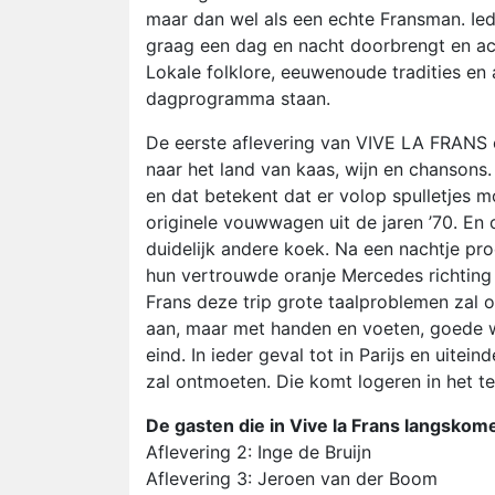
maar dan wel als een echte Fransman. Ied
graag een dag en nacht doorbrengt en act
Lokale folklore, eeuwenoude tradities en a
dagprogramma staan.
De eerste aflevering van VIVE LA FRANS o
naar het land van kaas, wijn en chansons
en dat betekent dat er volop spulletjes 
originele vouwwagen uit de jaren ’70. E
duidelijk andere koek. Na een nachtje pr
hun vertrouwde oranje Mercedes richting 
Frans deze trip grote taalproblemen zal o
aan, maar met handen en voeten, goede w
eind. In ieder geval tot in Parijs en uitei
zal ontmoeten. Die komt logeren in het t
De gasten die in Vive la Frans langskome
Aflevering 2: Inge de Bruijn
Aflevering 3: Jeroen van der Boom