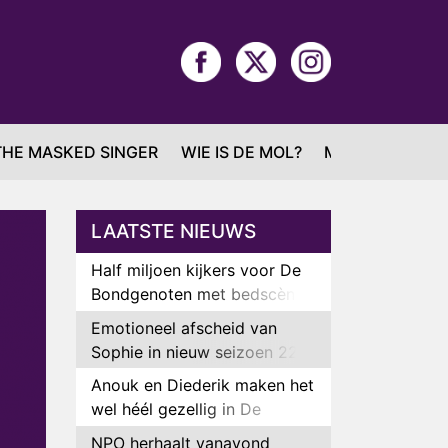
THE MASKED SINGER
WIE IS DE MOL?
MAFS
LAATSTE NIEUWS
Half miljoen kijkers voor De
Bondgenoten met bedscène
van Anouk en Diederik
Emotioneel afscheid van
Sophie in nieuw seizoen 22
Kids and Counting
Anouk en Diederik maken het
wel héél gezellig in De
Bondgenoten
NPO herhaalt vanavond