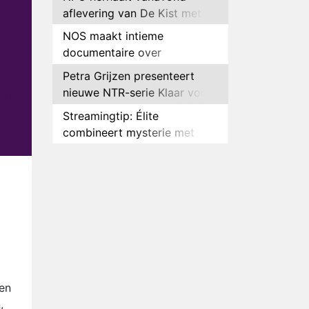
aflevering van De Kist met
Peter Faber
NOS maakt intieme
documentaire over
hockeyster Yibbi Jansen
Petra Grijzen presenteert
nieuwe NTR-serie Klaar voor
de oorlog
Streamingtip: Élite
combineert mysterie met
romantie
Louis van Gaal en Danny
Blind te gast in speciale
aflevering van Tussen de
Plottwist: Diederik zou De
Palen
Bondgenoten alsnog hebben
verlaten
RTL voegt negende B&B-
eigenaar toe aan nieuw
seizoen B&B Vol Liefde
HBO Max zendt voor het
en
eerst alle onderdelen van het
,
EK Atletiek uit