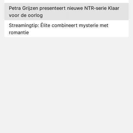
Petra Grijzen presenteert nieuwe NTR-serie Klaar
voor de oorlog
Streamingtip: Élite combineert mysterie met
romantie
Louis van Gaal en Danny Blind te gast in speciale
aflevering van Tussen de Palen
Plottwist: Diederik zou De Bondgenoten alsnog
hebben verlaten
RTL voegt negende B&B-eigenaar toe aan nieuw
seizoen B&B Vol Liefde
HBO Max zendt voor het eerst alle onderdelen van
het EK Atletiek uit
Relatie Anouk en Diederik strandt na exit uit De
Bondgenoten
Nederlanders kijken B&B Vol Liefde vooral voor