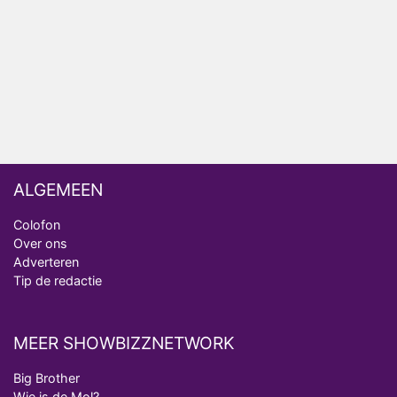
ongemakkelijke momenten
Ron Jans maakt dit seizoen zijn opwachting als
analist
Deze tien BN'ers doen mee aan het nieuwe seizoen
van Bestemming X
ALGEMEEN
Colofon
Over ons
Adverteren
Tip de redactie
MEER SHOWBIZZNETWORK
Big Brother
Wie is de Mol?