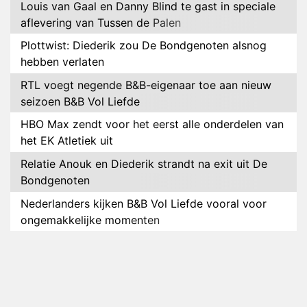
Louis van Gaal en Danny Blind te gast in speciale
aflevering van Tussen de Palen
Plottwist: Diederik zou De Bondgenoten alsnog
hebben verlaten
RTL voegt negende B&B-eigenaar toe aan nieuw
seizoen B&B Vol Liefde
HBO Max zendt voor het eerst alle onderdelen van
het EK Atletiek uit
Relatie Anouk en Diederik strandt na exit uit De
Bondgenoten
Nederlanders kijken B&B Vol Liefde vooral voor
ongemakkelijke momenten
Ron Jans maakt dit seizoen zijn opwachting als
analist
Deze tien BN'ers doen mee aan het nieuwe seizoen
van Bestemming X