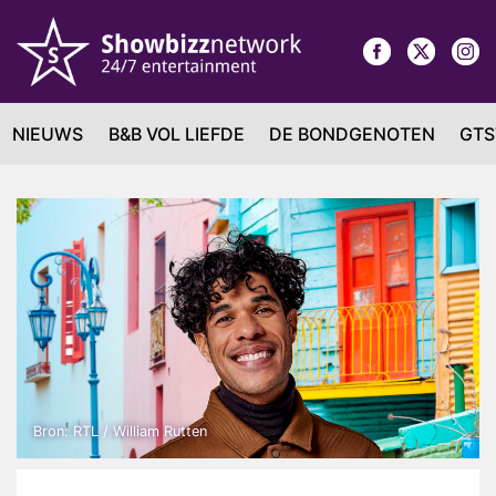
NIEUWS
B&B VOL LIEFDE
DE BONDGENOTEN
GTS
Bron: RTL / William Rutten