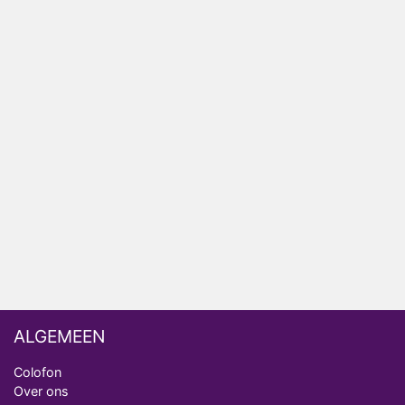
Winnaar 31e cyclus De Bondgenoten gelekt
Anouk en Diederik verlaten De Bondgenoten
AVROTROS komt met reboot van Fort Alpha
Henny Huisman herkent B&B Vol Liefde-deelnemer
Fred niet terug op televisie
Omroep Zwart volgt jonge emigranten in nieuwe
realityserie Welkom Terug
ALGEMEEN
Colofon
Over ons