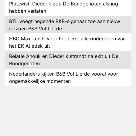
Plottwist: Diederik zou De Bondgenoten alsnog
hebben verlaten
RTL voegt negende B&B-eigenaar toe aan nieuw
seizoen B&B Vol Liefde
HBO Max zendt voor het eerst alle onderdelen van
het EK Atletiek uit
Relatie Anouk en Diederik strandt na exit uit De
Bondgenoten
Nederlanders kijken B&B Vol Liefde vooral voor
ongemakkelijke momenten
Ron Jans maakt dit seizoen zijn opwachting als
analist
Deze tien BN'ers doen mee aan het nieuwe seizoen
van Bestemming X
Vanavond op tv: jubileumseizoen van Van
Onschatbare Waarde gaat van start