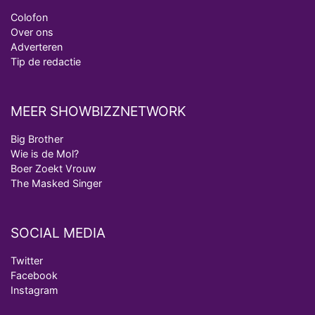
HBO Max zendt voor het eerst alle onderdelen van
Colofon
het EK Atletiek uit
Over ons
Adverteren
Relatie Anouk en Diederik strandt na exit uit De
Tip de redactie
Bondgenoten
Nederlanders kijken B&B Vol Liefde vooral voor
ongemakkelijke momenten
MEER SHOWBIZZNETWORK
Ron Jans maakt dit seizoen zijn opwachting als
Big Brother
analist
Wie is de Mol?
Boer Zoekt Vrouw
Deze tien BN'ers doen mee aan het nieuwe seizoen
The Masked Singer
van Bestemming X
SOCIAL MEDIA
Twitter
Facebook
Instagram