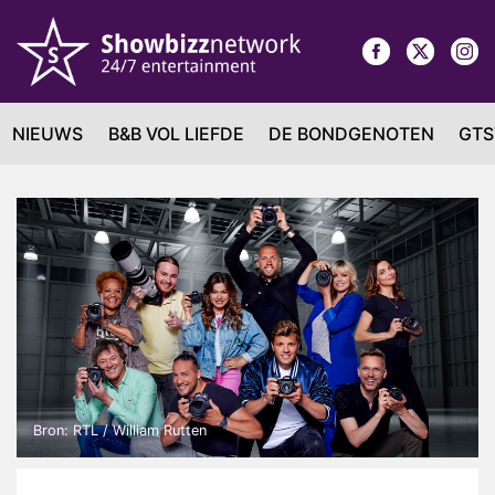
NIEUWS
B&B VOL LIEFDE
DE BONDGENOTEN
GTS
Bron: RTL / William Rutten