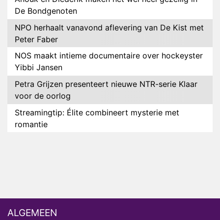
De Bondgenoten
NPO herhaalt vanavond aflevering van De Kist met
Peter Faber
NOS maakt intieme documentaire over hockeyster
Yibbi Jansen
Petra Grijzen presenteert nieuwe NTR-serie Klaar
voor de oorlog
Streamingtip: Élite combineert mysterie met
romantie
Louis van Gaal en Danny Blind te gast in speciale
aflevering van Tussen de Palen
Plottwist: Diederik zou De Bondgenoten alsnog
hebben verlaten
RTL voegt negende B&B-eigenaar toe aan nieuw
seizoen B&B Vol Liefde
ALGEMEEN