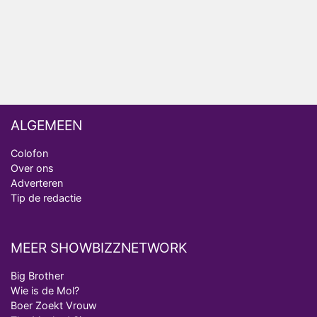
Ron Jans maakt dit seizoen zijn opwachting als
analist
Deze tien BN'ers doen mee aan het nieuwe seizoen
van Bestemming X
ALGEMEEN
Colofon
Over ons
Adverteren
Tip de redactie
MEER SHOWBIZZNETWORK
Big Brother
Wie is de Mol?
Boer Zoekt Vrouw