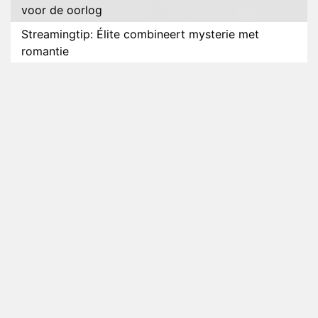
voor de oorlog
Streamingtip: Élite combineert mysterie met
romantie
Louis van Gaal en Danny Blind te gast in speciale
aflevering van Tussen de Palen
Plottwist: Diederik zou De Bondgenoten alsnog
hebben verlaten
RTL voegt negende B&B-eigenaar toe aan nieuw
seizoen B&B Vol Liefde
HBO Max zendt voor het eerst alle onderdelen van
het EK Atletiek uit
Relatie Anouk en Diederik strandt na exit uit De
Bondgenoten
Nederlanders kijken B&B Vol Liefde vooral voor
ongemakkelijke momenten