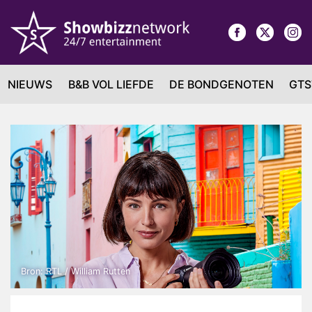
NIEUWS
B&B VOL LIEFDE
DE BONDGENOTEN
GTS
Bron: RTL / William Rutten