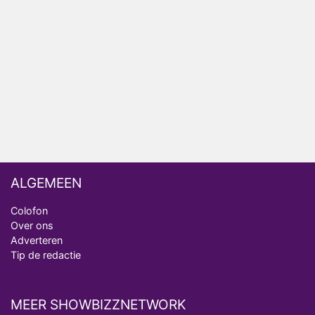
NOS doet live verslag van slotdag WorldPride
Amsterdam 2026
Anouk en Diederik botsen keihard in De
Bondgenoten
ALGEMEEN
Colofon
Over ons
Adverteren
Tip de redactie
MEER SHOWBIZZNETWORK