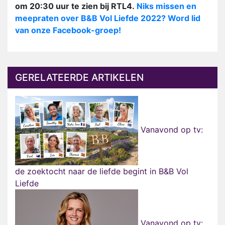
om 20:30 uur te zien bij RTL4.
Niks missen en
meepraten over B&B Vol Liefde 2022? Word lid
van onze Facebook-groep!
GERELATEERDE ARTIKELEN
Vanavond op tv:
de zoektocht naar de liefde begint in B&B Vol
Liefde
Vanavond op tv: