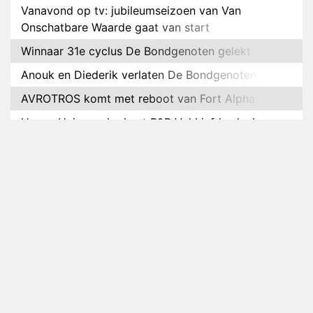
Vanavond op tv: jubileumseizoen van Van
Onschatbare Waarde gaat van start
Winnaar 31e cyclus De Bondgenoten gelekt
Anouk en Diederik verlaten De Bondgenoten
AVROTROS komt met reboot van Fort Alpha
Henny Huisman herkent B&B Vol Liefde-deelnemer
Fred niet terug op televisie
Omroep Zwart volgt jonge emigranten in nieuwe
realityserie Welkom Terug
Arnout Hauben en vrienden doorkruisen de
Pyreneeën in nieuwe tv-serie
Op déze datum begint het nieuwe seizoen van
Vandaag Inside
Anouk biecht gevoelens voor Diederik op in De
Bondgenoten