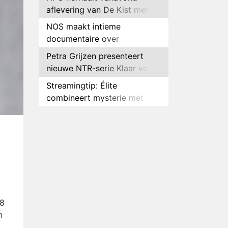
aflevering van De Kist met
Peter Faber
NOS maakt intieme
documentaire over
hockeyster Yibbi Jansen
Petra Grijzen presenteert
nieuwe NTR-serie Klaar voor
de oorlog
Streamingtip: Élite
combineert mysterie met
romantie
Louis van Gaal en Danny
Blind te gast in speciale
aflevering van Tussen de
Plottwist: Diederik zou De
Palen
Bondgenoten alsnog hebben
verlaten
RTL voegt negende B&B-
eigenaar toe aan nieuw
seizoen B&B Vol Liefde
HBO Max zendt voor het
18
eerst alle onderdelen van het
n
EK Atletiek uit