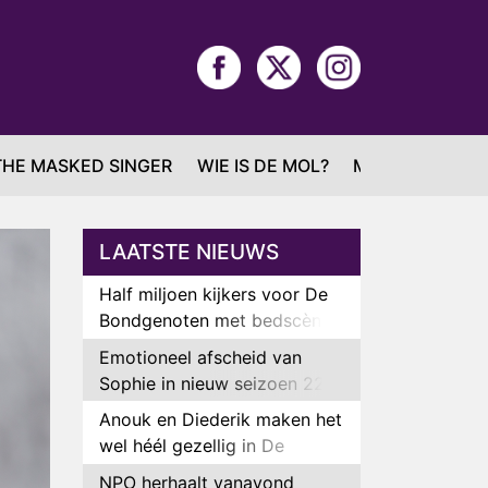
THE MASKED SINGER
WIE IS DE MOL?
MAFS
LAATSTE NIEUWS
Half miljoen kijkers voor De
Bondgenoten met bedscène
van Anouk en Diederik
Emotioneel afscheid van
Sophie in nieuw seizoen 22
Kids and Counting
Anouk en Diederik maken het
wel héél gezellig in De
Bondgenoten
NPO herhaalt vanavond