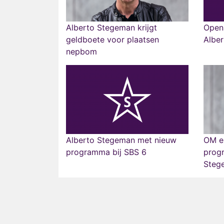
Alberto Stegeman krijgt
Openb
geldboete voor plaatsen
Albe
nepbom
Alberto Stegeman met nieuw
OM ei
programma bij SBS 6
prog
Steg