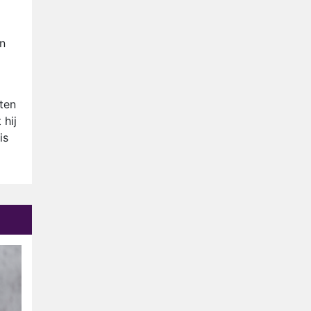
Relatie Anouk en Diederik
strandt na exit uit De
Bondgenoten
en
Nederlanders kijken B&B Vol
Liefde vooral voor
ongemakkelijke momenten
Ron Jans maakt dit seizoen
zijn opwachting als analist
ten
 hij
Deze tien BN'ers doen mee
is
aan het nieuwe seizoen van
Bestemming X