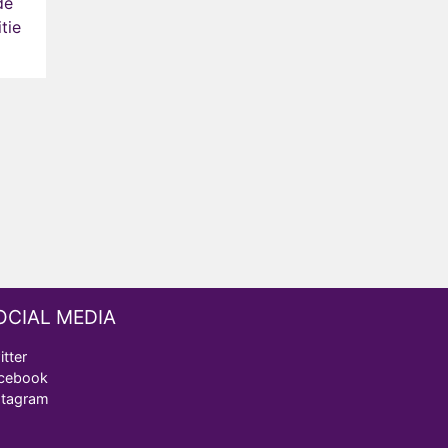
de
tie
OCIAL MEDIA
itter
cebook
stagram