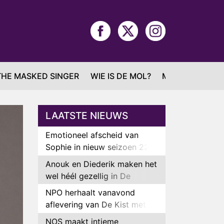
THE MASKED SINGER
WIE IS DE MOL?
MAFS
LAATSTE NIEUWS
Emotioneel afscheid van
Sophie in nieuw seizoen 22
Kids and Counting
Anouk en Diederik maken het
wel héél gezellig in De
Bondgenoten
NPO herhaalt vanavond
aflevering van De Kist met
Peter Faber
NOS maakt intieme