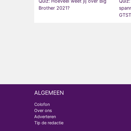
Quiz: Hoeveel weet jij over Big
Quiz:
Brother 2021?
spann
GTST
ALGEMEEN
Colofon
Over ons
Adverteren
Tip de redactie