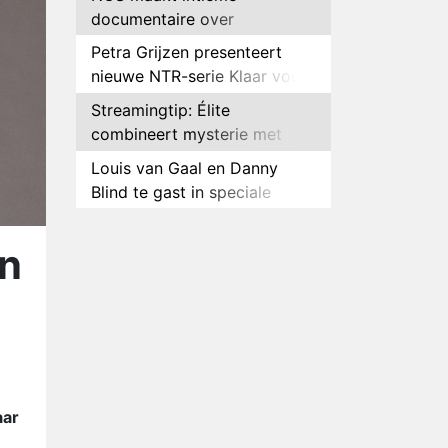
documentaire over
hockeyster Yibbi Jansen
Petra Grijzen presenteert
nieuwe NTR-serie Klaar voor
de oorlog
Streamingtip: Élite
combineert mysterie met
romantie
Louis van Gaal en Danny
Blind te gast in speciale
aflevering van Tussen de
Plottwist: Diederik zou De
Palen
Bondgenoten alsnog hebben
in
verlaten
RTL voegt negende B&B-
eigenaar toe aan nieuw
seizoen B&B Vol Liefde
HBO Max zendt voor het
eerst alle onderdelen van het
EK Atletiek uit
Relatie Anouk en Diederik
aar
strandt na exit uit De
Bondgenoten