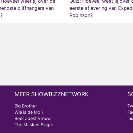
 Hoeveel weet jij over de
Quiz: Hoeveel weet jij over 
endste cliffhangers van
eerste aflevering van Expedi
?
Robinson?
MEER SHOWBIZZNETWORK
S
Big Brother
Tw
Wie is de Mol?
Fa
Boer Zoekt Vrouw
In
The Masked Singer