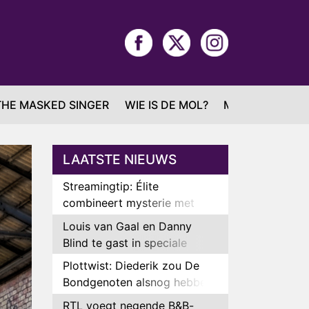
THE MASKED SINGER
WIE IS DE MOL?
MAFS
LAATSTE NIEUWS
Streamingtip: Élite
combineert mysterie met
romantie
Louis van Gaal en Danny
Blind te gast in speciale
aflevering van Tussen de
Plottwist: Diederik zou De
Palen
Bondgenoten alsnog hebben
verlaten
RTL voegt negende B&B-