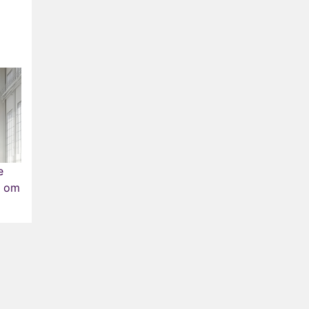
e
a om