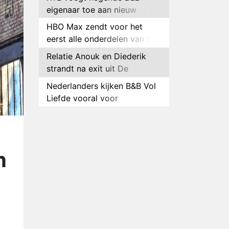
eigenaar toe aan nieuw
seizoen B&B Vol Liefde
HBO Max zendt voor het
eerst alle onderdelen van het
EK Atletiek uit
Relatie Anouk en Diederik
strandt na exit uit De
Bondgenoten
Nederlanders kijken B&B Vol
Liefde vooral voor
ongemakkelijke momenten
Ron Jans maakt dit seizoen
zijn opwachting als analist
Deze tien BN'ers doen mee
n
aan het nieuwe seizoen van
Bestemming X
Vanavond op tv:
jubileumseizoen van Van
Onschatbare Waarde gaat
Winnaar 31e cyclus De
van start
Bondgenoten gelekt