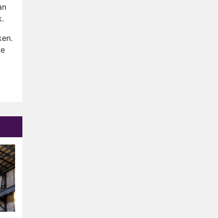
Anouk en Diederik verlaten
an
De Bondgenoten
k.
AVROTROS komt met reboot
ken.
van Fort Alpha
ie
Henny Huisman herkent B&B
Vol Liefde-deelnemer Fred
niet terug op televisie
Omroep Zwart volgt jonge
emigranten in nieuwe
realityserie Welkom Terug