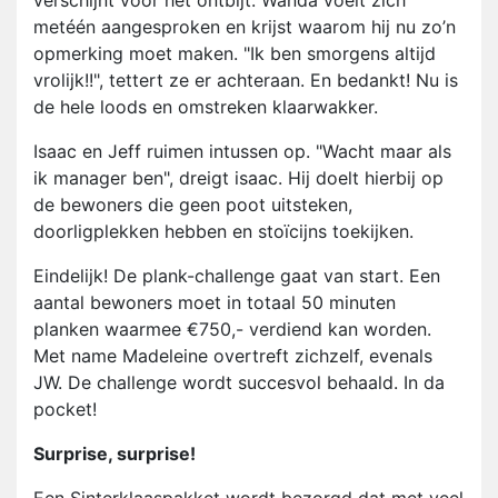
verschijnt voor het ontbijt. Wanda voelt zich
metéén aangesproken en krijst waarom hij nu zo’n
opmerking moet maken. "Ik ben smorgens altijd
vrolijk!!", tettert ze er achteraan. En bedankt! Nu is
de hele loods en omstreken klaarwakker.
Isaac en Jeff ruimen intussen op. "Wacht maar als
ik manager ben", dreigt isaac. Hij doelt hierbij op
de bewoners die geen poot uitsteken,
doorligplekken hebben en stoïcijns toekijken.
Eindelijk! De plank-challenge gaat van start. Een
aantal bewoners moet in totaal 50 minuten
planken waarmee €750,- verdiend kan worden.
Met name Madeleine overtreft zichzelf, evenals
JW. De challenge wordt succesvol behaald. In da
pocket!
Surprise, surprise!