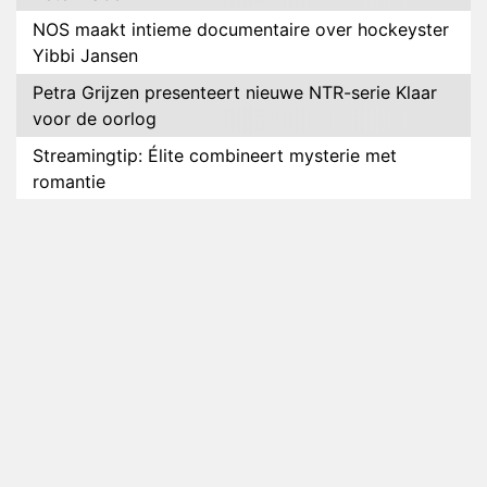
NOS maakt intieme documentaire over hockeyster
Yibbi Jansen
Petra Grijzen presenteert nieuwe NTR-serie Klaar
voor de oorlog
Streamingtip: Élite combineert mysterie met
romantie
Louis van Gaal en Danny Blind te gast in speciale
aflevering van Tussen de Palen
Plottwist: Diederik zou De Bondgenoten alsnog
hebben verlaten
RTL voegt negende B&B-eigenaar toe aan nieuw
seizoen B&B Vol Liefde
HBO Max zendt voor het eerst alle onderdelen van
het EK Atletiek uit
Relatie Anouk en Diederik strandt na exit uit De