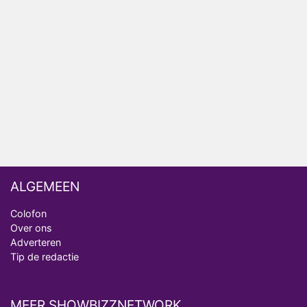
Bondgenoten
Nederlanders kijken B&B Vol Liefde vooral voor
ongemakkelijke momenten
Ron Jans maakt dit seizoen zijn opwachting als
analist
Deze tien BN'ers doen mee aan het nieuwe seizoen
van Bestemming X
ALGEMEEN
Colofon
Over ons
Adverteren
Tip de redactie
MEER SHOWBIZZNETWORK