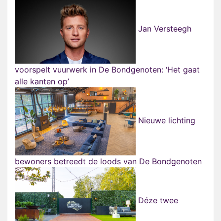
Jan Versteegh
voorspelt vuurwerk in De Bondgenoten: ‘Het gaat
alle kanten op’
Nieuwe lichting
bewoners betreedt de loods van De Bondgenoten
Déze twee