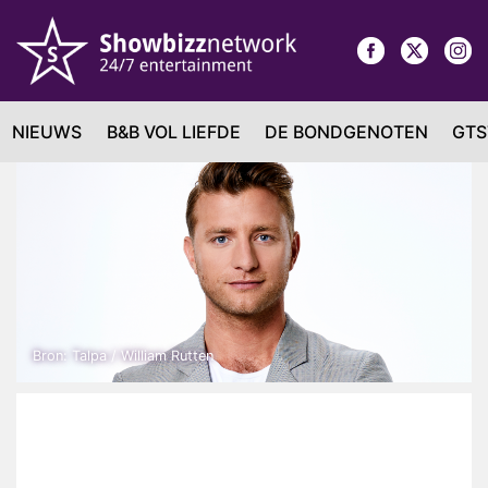
NIEUWS
B&B VOL LIEFDE
DE BONDGENOTEN
GTS
Bron: Talpa / William Rutten