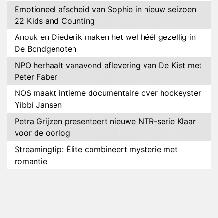
Emotioneel afscheid van Sophie in nieuw seizoen
22 Kids and Counting
Anouk en Diederik maken het wel héél gezellig in
De Bondgenoten
NPO herhaalt vanavond aflevering van De Kist met
Peter Faber
NOS maakt intieme documentaire over hockeyster
Yibbi Jansen
Petra Grijzen presenteert nieuwe NTR-serie Klaar
voor de oorlog
Streamingtip: Élite combineert mysterie met
romantie
Louis van Gaal en Danny Blind te gast in speciale
aflevering van Tussen de Palen
Plottwist: Diederik zou De Bondgenoten alsnog
hebben verlaten