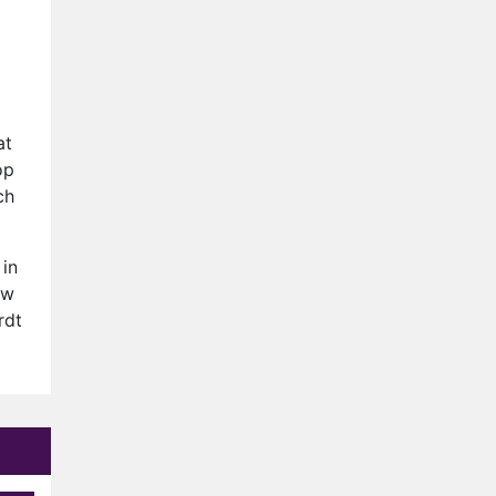
Anouk en Diederik verlaten
De Bondgenoten
AVROTROS komt met reboot
van Fort Alpha
Henny Huisman herkent B&B
at
Vol Liefde-deelnemer Fred
op
niet terug op televisie
ch
Omroep Zwart volgt jonge
emigranten in nieuwe
realityserie Welkom Terug
in
uw
rdt