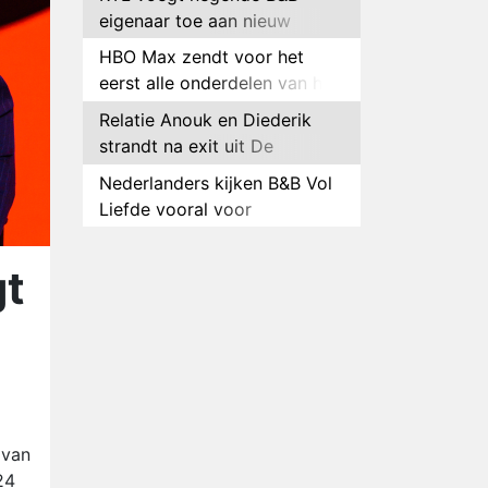
eigenaar toe aan nieuw
seizoen B&B Vol Liefde
HBO Max zendt voor het
eerst alle onderdelen van het
EK Atletiek uit
Relatie Anouk en Diederik
strandt na exit uit De
Bondgenoten
Nederlanders kijken B&B Vol
Liefde vooral voor
ongemakkelijke momenten
Ron Jans maakt dit seizoen
zijn opwachting als analist
gt
Deze tien BN'ers doen mee
aan het nieuwe seizoen van
Bestemming X
Vanavond op tv:
jubileumseizoen van Van
Onschatbare Waarde gaat
Winnaar 31e cyclus De
van start
 van
Bondgenoten gelekt
24