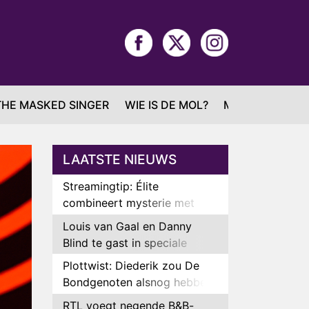
THE MASKED SINGER
WIE IS DE MOL?
MAFS
LAATSTE NIEUWS
Streamingtip: Élite
combineert mysterie met
romantie
Louis van Gaal en Danny
Blind te gast in speciale
aflevering van Tussen de
Plottwist: Diederik zou De
Palen
Bondgenoten alsnog hebben
verlaten
RTL voegt negende B&B-