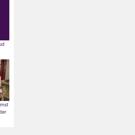
ud
omst
der